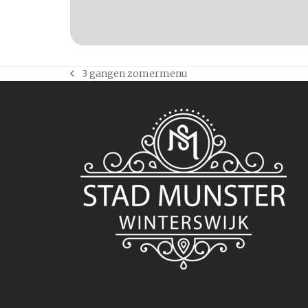
3 gangen zomermenu
previous
post: