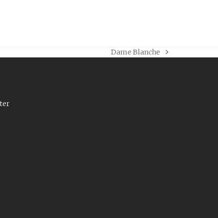
Dame Blanche
next
post:
ter